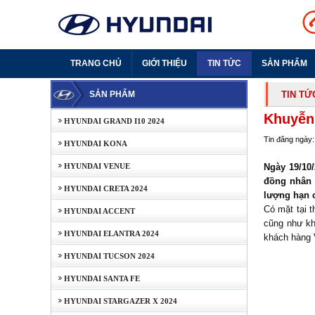
TRANG CHỦ
GIỚI THIỆU
TIN TỨC
SẢN PHẨM
SẢN PHẨM
TIN TỨ
Khuyễn 
HYUNDAI GRAND I10 2024
Tin đăng ngày:
HYUNDAI KONA
HYUNDAI VENUE
Ngày 19/10/
đồng nhân d
HYUNDAI CRETA 2024
lượng hạn c
Có mặt tại 
HYUNDAI ACCENT
cũng như kh
HYUNDAI ELANTRA 2024
khách hàng 
HYUNDAI TUCSON 2024
HYUNDAI SANTA FE
HYUNDAI STARGAZER X 2024