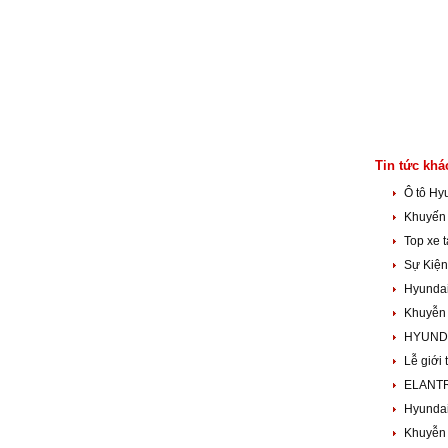
Tin tức khá
Ô tô H
Khuyến 
Top xe 
Sự Kiệ
Hyundai
Khuyễn 
HYUNDA
Lễ giới 
ELANTR
Hyunda
Khuyễn 