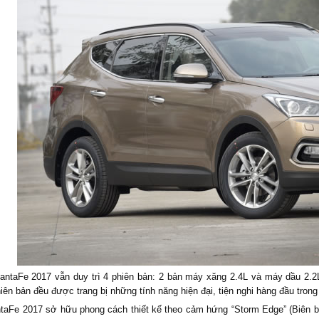
antaFe 2017 vẫn duy trì 4 phiên bản: 2 bản máy xăng 2.4L và máy dầu 2.2L
hiên bản đều được trang bị những tính năng hiện đại, tiện nghi hàng đầu tron
taFe 2017 sở hữu phong cách thiết kế theo cảm hứng “Storm Edge” (Biên bã