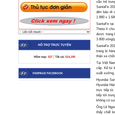
vẫn trẻ tru
SantaFe 201
đèn báo rẽ 
1.880 x 1.6
SantaFe tại
Theta II ch
được trang 
3.800 vòng/
HỖ TRỢ TRỰC TUYẾN
SantaFe 201
trang bị hà
|
thân xe chốn
Hôm nay:
327
Tất cả:
514,195
Tại Việt Na
cấp. Kể từ 
xuất xưởng,
FANPAGE FACEBOOK
Hyundai San
Hyundai Hàn
trực tiếp từ
tiếp tới tr
không có sự
Ông Lê Ngọc
thấy chất l