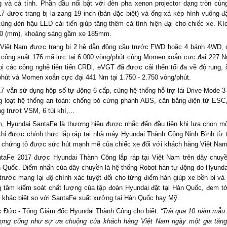
ng và cá tính. Phần đầu nổi bật với đèn pha xenon projector dạng tròn cùn
7 được trang bị la-zang 19 inch (bản đặc biệt) và ống xả kép hình vuông đ
cùng đèn hậu LED cải tiến giúp tăng thêm cá tính hiện đại cho chiếc xe. Kí
80 (mm), khoảng sáng gầm xe 185mm.
 Việt Nam được trang bị 2 hệ dẫn động cầu trước FWD hoặc 4 bánh 4WD, c
o công suất 176 mã lực tại 6.000 vòng/phút cùng Momen xoắn cực đại 227 N
bị các công nghệ tiên tiến CRDi, eVGT đã được cải thến tối đa về độ rung, 
phút và Momen xoắn cực đại 441 Nm tại 1.750 - 2.750 vòng/phút.
7 vẫn sử dụng hộp số tự động 6 cấp, cùng hệ thống hỗ trợ lái Drive-Mode 
ng loạt hệ thống an toàn: chống bó cứng phanh ABS, cân bằng điện tử ES
g trượt VSM, 6 túi khí,...
m, Hyundai SantaFe là thương hiệu được nhắc đến đầu tiên khi lựa chọn mộ
khi được chính thức lắp ráp tại nhà máy Hyundai Thành Công Ninh Bình từ 
 chứng tỏ được sức hút mạnh mẽ của chiếc xe đối với khách hàng Việt Nam
taFe 2017 được Hyundai Thành Công lắp ráp tại Việt Nam trên dây chuyền
 Quốc. Điểm nhấn của dây chuyền là hệ thống Robot hàn tự động do Hyunda
 trước mang lại độ chính xác tuyệt đối cho từng điểm hàn giúp xe bền bỉ và
ung tâm kiểm soát chất lượng của tập đoàn Hyundai đặt tại Hàn Quốc, đem t
 khác biệt so với SantaFe xuất xưởng tại Hàn Quốc hay Mỹ.
 Đức - Tổng Giám đốc Hyundai Thành Công cho biết:
“Trải qua 10 năm mẫu x
ượng cũng như sự ưa chuộng của khách hàng Việt Nam ngày một gia tăng 