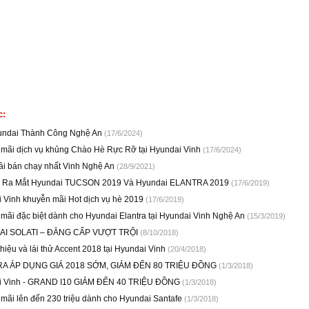
c:
yundai Thành Công Nghệ An
(17/6/2024)
mãi dịch vụ khủng Chào Hè Rực Rỡ tại Hyundai Vinh
(17/6/2024)
tải bán chạy nhất Vinh Nghệ An
(28/9/2021)
n Ra Mắt Hyundai TUCSON 2019 Và Hyundai ELANTRA 2019
(17/6/2019)
 Vinh khuyễn mãi Hot dịch vụ hè 2019
(17/6/2019)
mãi đặc biệt dành cho Hyundai Elantra tại Hyundai Vinh Nghệ An
(15/3/2019)
I SOLATI – ĐẲNG CẤP VƯỢT TRỘI
(8/10/2018)
thiệu và lái thử Accent 2018 tại Hyundai Vinh
(20/4/2018)
A ÁP DỤNG GIÁ 2018 SỚM, GIẢM ĐẾN 80 TRIỆU ĐỒNG
(1/3/2018)
i Vinh - GRAND I10 GIẢM ĐẾN 40 TRIỆU ĐỒNG
(1/3/2018)
mãi lên đến 230 triệu dành cho Hyundai Santafe
(1/3/2018)