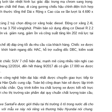
g lưới tản nhiệt hình lục giác đặc trưng mạ chrom sang trọng.
ậm chất thể thao, đi cùng gương chiếu hậu chỉnh điện tích hợp
ch thước tổng thể Dài x Rộng x Cao của xe lần lượt là 4.690 x
ùng 2 tuỳ chọn động cơ xăng hoặc diesel. Động cơ xăng 2.4L
m tại 3.750 vòng/phút. Phiên bản sử dụng động cơ Diesel R 2.2
ồn và giảm rung, giảm ồn và công suất tăng lên 202 mã lực tại
3 chế độ đáp ứng tối đa nhu cầu của khách hàng. Chiếc xe được
C, khởi hành ngang dốc HAC, hỗ trợ xuống dốc DBC, kiểm soát
t chiếc SUV 7 chỗ hiện đại, mạnh mẽ cùng nhiều tiện nghi cao
tháng 12/2014, đến hết tháng 9/2017 đã có gần 17.000 xe được
.
 công nghệ hiện đại bậc nhất được chuyển giao trực tiếp từ
i Hàn Quốc cung cấp. Toàn bộ công đoạn hàn sẽ được lập trình
 chắc chắn. Quy trình kiểm tra chất lượng xe được kết nối trực
ới cho thị trường sản phẩm đạt quy chuẩn chất lượng toàn cầu,
e SantaFe được giới thiệu tại thị trường ô tô trong nước đã cho
với mẫu xe này nói riêng và thương hiệu Hyundai nói chung.