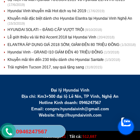
(17/6/2019)
Hyundai Vinh khuyễn mãi Hot dịch vụ hè 2019
(17/6/2019)
Khuyễn mãi đặc biệt dành cho Hyundai Elantra tại Hyundai Vinh Nghệ An
(15/3/2019)
HYUNDAI SOLATI – ĐẲNG CẤP VƯỢT TRỘI
(8/10/2018)
Lễ giới thiệu và lái thử Accent 2018 tại Hyundai Vinh
(20/4/2018)
ELANTRA ÁP DỤNG GIÁ 2018 SỚM, GIẢM ĐẾN 80 TRIỆU ĐỒNG
(1/3/2018)
Hyundai Vinh - GRAND I10 GIẢM ĐẾN 40 TRIỆU ĐỒNG
(1/3/2018)
Khuyễn mãi lên đến 230 triệu dành cho Hyundai Santafe
(1/3/2018)
Trải nghiệm Tucson 2017, say quà tặng sang
(31/8/2015)
Đại lý Hyundai Vinh
Địa chỉ: Km3+500 đại lộ Lê Nin, TP Vinh, Nghệ An
Hotline Kinh doanh: 0946247567
Email:
congnv.hyundaivinh@gmail.com
Website: http://huyndaivinh.com
0946247567
|
Hôm nay:
81
Tất cả:
512,687