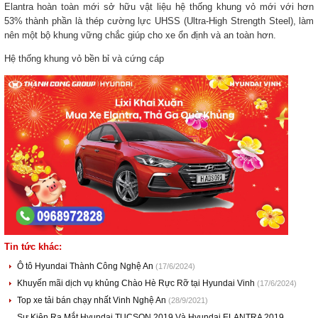
Elantra hoàn toàn mới sở hữu vật liệu hệ thống khung vỏ mới với hơn
53% thành phần là thép cường lực UHSS (Ultra-High Strength Steel), làm
nên một bộ khung vững chắc giúp cho xe ổn định và an toàn hơn.
Hệ thống khung vỏ bền bỉ và cứng cáp
Tin tức khác:
Ô tô Hyundai Thành Công Nghệ An
(17/6/2024)
Khuyến mãi dịch vụ khủng Chào Hè Rực Rỡ tại Hyundai Vinh
(17/6/2024)
Top xe tải bán chạy nhất Vinh Nghệ An
(28/9/2021)
Sự Kiện Ra Mắt Hyundai TUCSON 2019 Và Hyundai ELANTRA 2019