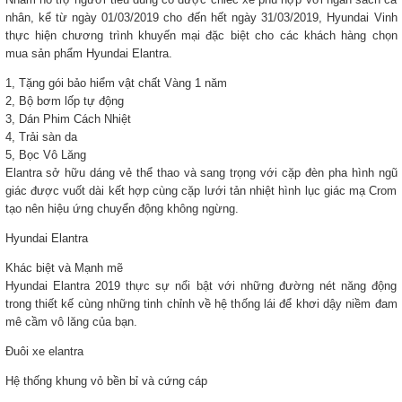
nhân, kể từ ngày 01/03/2019 cho đến hết ngày 31/03/2019, Hyundai Vinh
thực hiện chương trình khuyến mại đặc biệt cho các khách hàng chọn
mua sản phẩm Hyundai Elantra.
1, Tặng gói bảo hiểm vật chất Vàng 1 năm
2, Bộ bơm lốp tự động
3, Dán Phim Cách Nhiệt
4, Trải sàn da
5, Bọc Vô Lăng
Elantra sở hữu dáng vẻ thể thao và sang trọng với cặp đèn pha hình ngũ
giác được vuốt dài kết hợp cùng cặp lưới tản nhiệt hình lục giác mạ Crom
tạo nên hiệu ứng chuyển động không ngừng.
Hyundai Elantra
Khác biệt và Mạnh mẽ
Hyundai Elantra 2019 thực sự nổi bật với những đường nét năng động
trong thiết kế cùng những tinh chỉnh về hệ thống lái để khơi dậy niềm đam
mê cầm vô lăng của bạn.
Đuôi xe elantra
Hệ thống khung vỏ bền bỉ và cứng cáp