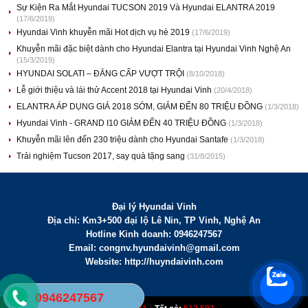
Sự Kiện Ra Mắt Hyundai TUCSON 2019 Và Hyundai ELANTRA 2019
(17/6/2019)
Hyundai Vinh khuyễn mãi Hot dịch vụ hè 2019
(17/6/2019)
Khuyễn mãi đặc biệt dành cho Hyundai Elantra tại Hyundai Vinh Nghệ An
(15/3/2019)
HYUNDAI SOLATI – ĐẲNG CẤP VƯỢT TRỘI
(8/10/2018)
Lễ giới thiệu và lái thử Accent 2018 tại Hyundai Vinh
(20/4/2018)
ELANTRA ÁP DỤNG GIÁ 2018 SỚM, GIẢM ĐẾN 80 TRIỆU ĐỒNG
(1/3/2018)
Hyundai Vinh - GRAND I10 GIẢM ĐẾN 40 TRIỆU ĐỒNG
(1/3/2018)
Khuyễn mãi lên đến 230 triệu dành cho Hyundai Santafe
(1/3/2018)
Trải nghiệm Tucson 2017, say quà tặng sang
(31/8/2015)
Đại lý Hyundai Vinh
Địa chỉ: Km3+500 đại lộ Lê Nin, TP Vinh, Nghệ An
Hotline Kinh doanh: 0946247567
Email:
congnv.hyundaivinh@gmail.com
Website: http://huyndaivinh.com
0946247567
|