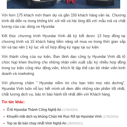
Với hơn 175 khách mời tham dự và gần 150 khách hàng vãn lai, Chương
trình đã diễn ra trong không khí sôi nổi và hài lòng đối với mẫu mã và chất
lượng của các dòng xe Hyundai
Kết thúc chương trình Hyundai Vinh đã ký kết được 13 hợp đồng tại
chương trình và 15 khách hàng tiềm năng sẽ mua xe trong thời gian sắp
tới và tạo nên 1 kỷ lục về số hợp đồng ký ngay tại sự kiện
Với thành công của sự kiện, Ban lãnh đạo công ty Hyundai Vinh đã tổ
chức họp khen thưởng cho những nhân viên xuất sắc ký nhiều hợp đồng
trong sự kiện cũng như động viên, khích lệ tập thể cán bộ nhân viên kinh
doanh và marketing
Với phương châm “ Hyundai niềm tin cho bạn trên mọi nẻo đường”,
Hyundai Vinh luôn nỗ lực hết mình sẽ đem đến những sản phẩm tốt nhất,
chất lượng dịch vụ, bảo trì bảo hành tốt nhất đến với Khách hàng.
Tin tức khác:
Ô tô Hyundai Thành Công Nghệ An
(17/6/2024)
Khuyến mãi dịch vụ khủng Chào Hè Rực Rỡ tại Hyundai Vinh
(17/6/2024)
Top xe tải bán chạy nhất Vinh Nghệ An
(28/9/2021)