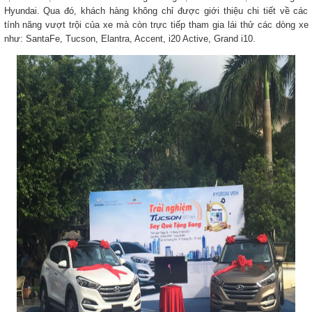
Hyundai. Qua đó, khách hàng không chỉ được giới thiệu chi tiết về các
tính năng vượt trội của xe mà còn trực tiếp tham gia lái thử các dòng xe
như: SantaFe, Tucson, Elantra, Accent, i20 Active, Grand i10.