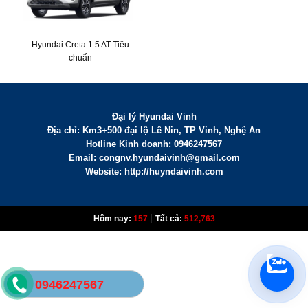
Hyundai Creta 1.5 AT Tiêu
chuẩn
Đại lý Hyundai Vinh
Địa chỉ: Km3+500 đại lộ Lê Nin, TP Vinh, Nghệ An
Hotline Kinh doanh: 0946247567
Email:
congnv.hyundaivinh@gmail.com
Website: http://huyndaivinh.com
|
Hôm nay:
157
Tất cả:
512,763
0946247567