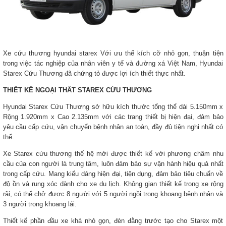
Xe cứu thương hyundai starex Với ưu thế kích cỡ nhỏ gọn, thuận tiện
trong việc tác nghiệp của nhân viên y tế và đường xá Việt Nam, Hyundai
Starex Cứu Thương đã chứng tỏ được lợi ích thiết thực nhất.
THIẾT KẾ NGOẠI THẤT STAREX CỨU THƯƠNG
Hyundai Starex Cứu Thương sở hữu kích thước tổng thể dài 5.150mm x
Rộng 1.920mm x Cao 2.135mm với các trang thiết bị hiện đại, đảm bảo
yêu cầu cấp cứu, vận chuyển bệnh nhân an toàn, đầy đủ tiện nghi nhất có
thể.
Xe Starex cứu thương thế hệ mới được thiết kế với phương châm nhu
cầu của con người là trung tâm, luôn đảm bảo sự vận hành hiệu quả nhất
trong cấp cứu. Mang kiểu dáng hiện đại, tiện dụng, đảm bảo tiêu chuẩn về
độ ồn và rung xóc dành cho xe du lịch. Không gian thiết kế trong xe rộng
rãi, có thể chở được 8 người với 5 người ngồi trong khoang bệnh nhân và
3 người trong khoang lái.
Thiết kế phần đầu xe khá nhỏ gọn, đèn đằng trước tạo cho Starex một