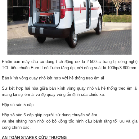
Phiên bản máy dầu có dung tích động cơ là 2.500cc trang bị công nghệ
TCI, tiêu chuẩn Euro II có Turbo tăng áp, với công suất là 100hp/3.800rpm
Bán kính vòng quay nhỏ kết hợp với hệ thống treo êm ái
Sự kết hợp hài hòa giữa bán kính vòng quay nhỏ và hệ thống treo êm ái
mang lại sự êm ái và độ quay vòng ổn định của chiếc xe.
Hộp số sàn 5 cấp
Hộp số sàn 5 cấp giúp người sử dụng chuyển số êm
và nhẹ nhàng hơn nhờ có bộ đồng tốc hình cầu bánh răng tối ưu và gia
công chính xác.
AN TOÀN STAREX CỨU THƯƠNG