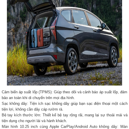
Cảm biến áp suất lốp (TPMS): Giúp theo dõi và cảnh báo áp suất lốp, đảm
bảo an toàn khi di chuyển trên mọi địa hình.
Sạc không dây: Tiện ích sạc không dây giúp bạn sạc điện thoại một cách
tiện lợi, không cần dây cáp rườm rà.
Bệ tay kích thước lớn: Thiết kế bệ tay rộng rãi, mang lại sự thoải mái và
tiện dụng cho người lái và hành khách.
Màn hình 10.25 inch cùng Apple CarPlay/Android Auto không dây: Màn