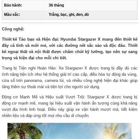
Bảo hành:
36 tháng
Màu sắc:
Trắng, bạc, ghi, đen, đỏ
Công nghệ:
Thiết kế Táo bạo và Hiện đại: Hyundai Stargazer X mang đến thiết kế
đầy cá tính và mới mẻ, với các đường nét sắc sảo và độc đáo. Thiết
kế ngoại thất và nội thất được chăm chút kỹ lưỡng, tạo nên sự sang
trọng và hiện đại cho mỗi chi tiết.
Trang bị Tiện nghi Hoàn Hảo: Xe Stargazer X được trang bị đầy đủ các
tính năng tiện ích như hệ thống giải trí cao cấp, điều hòa tự động đa vùng,
cửa sổ trời panorama, camera lùi, và nhiều công nghệ hiện đại khác giúp
tăng thêm sự thoải mái và tiện lợi cho người sử dụng.
Động cơ Mạnh Mẽ và Hiệu suất Vượt Trội: Stargazer X được trang bị
động cơ mạnh mẽ, mang lại hiệu suất vận hành ấn tượng cùng khả năng
vượt địa hình linh hoạt. Điều này giúp xe vận hành mượt mà, tiết kiệm
nhiên liệu và đáp ứng tốt mọi nhu cầu di chuyển.