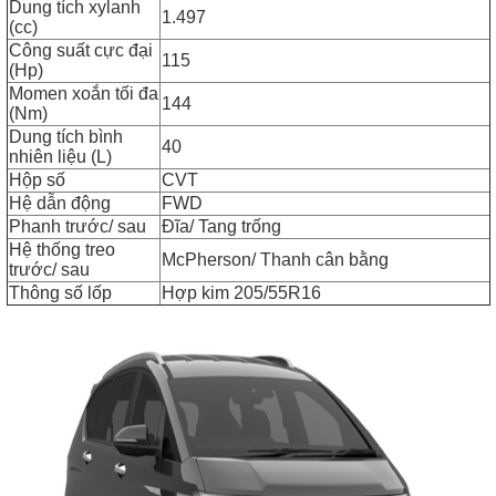
Dung tích xylanh
1.497
(cc)
Công suất cực đại
115
(Hp)
Momen xoắn tối đa
144
(Nm)
Dung tích bình
40
nhiên liệu (L)
Hộp số
CVT
Hệ dẫn động
FWD
Phanh trước/ sau
Đĩa/ Tang trống
Hệ thống treo
McPherson/ Thanh cân bằng
trước/ sau
Thông số lốp
Hợp kim 205/55R16