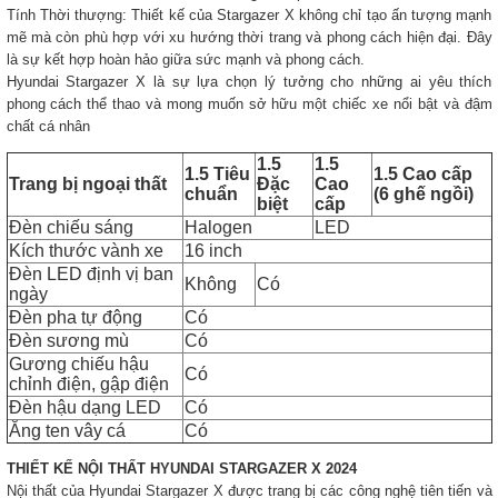
Tính Thời thượng: Thiết kế của Stargazer X không chỉ tạo ấn tượng mạnh
mẽ mà còn phù hợp với xu hướng thời trang và phong cách hiện đại. Đây
là sự kết hợp hoàn hảo giữa sức mạnh và phong cách.
Hyundai Stargazer X là sự lựa chọn lý tưởng cho những ai yêu thích
phong cách thể thao và mong muốn sở hữu một chiếc xe nổi bật và đậm
chất cá nhân
1.5
1.5
1.5 Tiêu
1.5 Cao cấp
Trang bị ngoại thất
Đặc
Cao
chuẩn
(6 ghế ngồi)
biệt
cấp
Đèn chiếu sáng
Halogen
LED
Kích thước vành xe
16 inch
Đèn LED định vị ban
Không
Có
ngày
Đèn pha tự động
Có
Đèn sương mù
Có
Gương chiếu hậu
Có
chỉnh điện, gập điện
Đèn hậu dạng LED
Có
Ăng ten vây cá
Có
THIẾT KẾ NỘI THẤT HYUNDAI STARGAZER X 2024
Nội thất của Hyundai Stargazer X được trang bị các công nghệ tiên tiến và