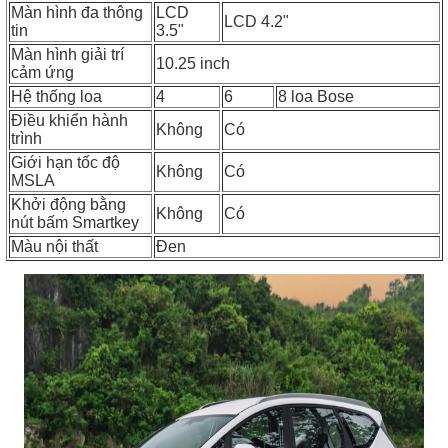
Màn hình đa thông
LCD
LCD 4.2"
tin
3.5"
Màn hình giải trí
10.25 inch
cảm ứng
Hệ thống loa
4
6
8 loa Bose
Điều khiển hành
Không
Có
trình
Giới hạn tốc độ
Không
Có
MSLA
Khởi động bằng
Không
Có
nút bấm Smartkey
Màu nội thất
Đen