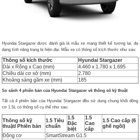
Hyundai Stargazer được đánh giá là mẫu xe mang thiết kế tương lai, đa
dạng tính năng trang bị hiện đại. Mẫu xe có thông số kích thước như sau:
Thông số kích thước
Hyundai Stargazer
Dài x Rộng x Cao (mm)
4.460 x 1.780 x 1.695
Chiều dài cơ sở (mm)
2.780
Khoảng sáng gầm xe (mm)
185
So sánh 4 phiên bản của Hyundai Stargazer về thông số kỹ thuật
Tất cả 4 phiên bản của Hyundai Stargazer đều sử dụng chung khối động
cơ 1.5L có thông số cụ thể như sau:
1.5
1.5
Thông số kỹ
1.5 Tiêu
1.5 Cao cấp (6
Đặc
Cao
thuật/ Phiên bản
chuẩn
ghế ngồi)
biệt
cấp
Động cơ
SmartStream G1.5