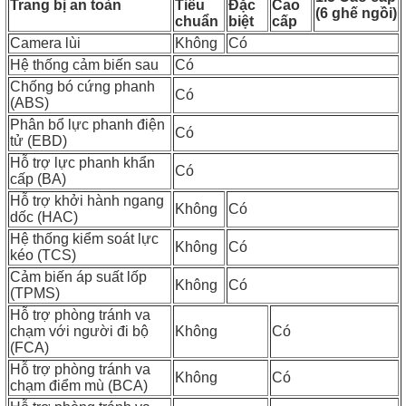
Trang bị an toàn
Tiêu
Đặc
Cao
(6 ghế ngồi)
chuẩn
biệt
cấp
Camera lùi
Không
Có
Hệ thống cảm biến sau
Có
Chống bó cứng phanh
Có
(ABS)
Phân bổ lực phanh điện
Có
tử (EBD)
Hỗ trợ lực phanh khẩn
Có
cấp (BA)
Hỗ trợ khởi hành ngang
Không
Có
dốc (HAC)
Hệ thống kiểm soát lực
Không
Có
kéo (TCS)
Cảm biến áp suất lốp
Không
Có
(TPMS)
Hỗ trợ phòng tránh va
chạm với người đi bộ
Không
Có
(FCA)
Hỗ trợ phòng tránh va
Không
Có
chạm điểm mù (BCA)