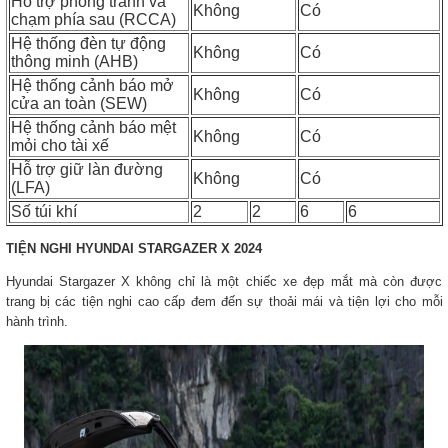
Hỗ trợ phòng tránh va
Không
Có
chạm phía sau (RCCA)
Hệ thống đèn tự động
Không
Có
thông minh (AHB)
Hệ thống cảnh báo mở
Không
Có
cửa an toàn (SEW)
Hệ thống cảnh báo mệt
Không
Có
mỏi cho tài xế
Hỗ trợ giữ làn đường
Không
Có
(LFA)
Số túi khí
2
2
6
6
TIỆN NGHI HYUNDAI STARGAZER X 2024
Hyundai Stargazer X không chỉ là một chiếc xe đẹp mắt mà còn được
trang bị các tiện nghi cao cấp đem đến sự thoải mái và tiện lợi cho mỗi
hành trình.