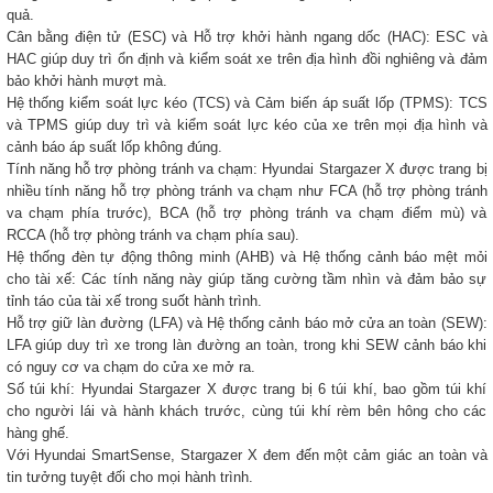
quả.
Cân bằng điện tử (ESC) và Hỗ trợ khởi hành ngang dốc (HAC): ESC và
HAC giúp duy trì ổn định và kiểm soát xe trên địa hình đồi nghiêng và đảm
bảo khởi hành mượt mà.
Hệ thống kiểm soát lực kéo (TCS) và Cảm biến áp suất lốp (TPMS): TCS
và TPMS giúp duy trì và kiểm soát lực kéo của xe trên mọi địa hình và
cảnh báo áp suất lốp không đúng.
Tính năng hỗ trợ phòng tránh va chạm: Hyundai Stargazer X được trang bị
nhiều tính năng hỗ trợ phòng tránh va chạm như FCA (hỗ trợ phòng tránh
va chạm phía trước), BCA (hỗ trợ phòng tránh va chạm điểm mù) và
RCCA (hỗ trợ phòng tránh va chạm phía sau).
Hệ thống đèn tự động thông minh (AHB) và Hệ thống cảnh báo mệt mỏi
cho tài xế: Các tính năng này giúp tăng cường tầm nhìn và đảm bảo sự
tỉnh táo của tài xế trong suốt hành trình.
Hỗ trợ giữ làn đường (LFA) và Hệ thống cảnh báo mở cửa an toàn (SEW):
LFA giúp duy trì xe trong làn đường an toàn, trong khi SEW cảnh báo khi
có nguy cơ va chạm do cửa xe mở ra.
Số túi khí: Hyundai Stargazer X được trang bị 6 túi khí, bao gồm túi khí
cho người lái và hành khách trước, cùng túi khí rèm bên hông cho các
hàng ghế.
Với Hyundai SmartSense, Stargazer X đem đến một cảm giác an toàn và
tin tưởng tuyệt đối cho mọi hành trình.