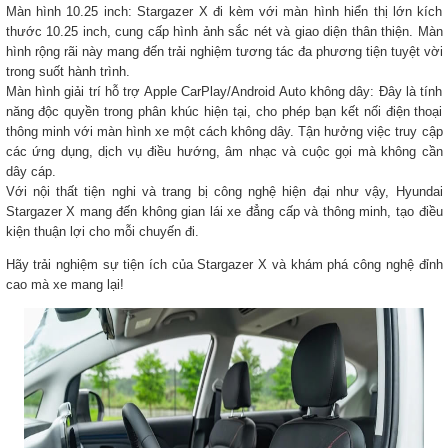
Màn hình 10.25 inch: Stargazer X đi kèm với màn hình hiển thị lớn kích
thước 10.25 inch, cung cấp hình ảnh sắc nét và giao diện thân thiện. Màn
hình rộng rãi này mang đến trải nghiệm tương tác đa phương tiện tuyệt vời
trong suốt hành trình.
Màn hình giải trí hỗ trợ Apple CarPlay/Android Auto không dây: Đây là tính
năng độc quyền trong phân khúc hiện tại, cho phép bạn kết nối điện thoại
thông minh với màn hình xe một cách không dây. Tận hưởng việc truy cập
các ứng dụng, dịch vụ điều hướng, âm nhạc và cuộc gọi mà không cần
dây cáp.
Với nội thất tiện nghi và trang bị công nghệ hiện đại như vậy, Hyundai
Stargazer X mang đến không gian lái xe đẳng cấp và thông minh, tạo điều
kiện thuận lợi cho mỗi chuyến đi.
Hãy trải nghiệm sự tiện ích của Stargazer X và khám phá công nghệ đỉnh
cao mà xe mang lại!