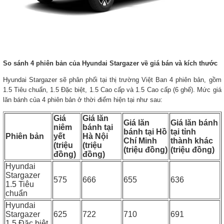
So sánh 4 phiên bản của Hyundai Stargazer về giá bán và kích thước
Hyundai Stargazer sẽ phân phối tại thị trường Việt Ban 4 phiên bản, gồm
1.5 Tiêu chuẩn, 1.5 Đặc biệt, 1.5 Cao cấp và 1.5 Cao cấp (6 ghế). Mức giá
lăn bánh của 4 phiên bản ở thời điểm hiện tại như sau:
Giá
Giá lăn
Giá lăn
Giá lăn bánh
niêm
bánh tại
bánh tại Hồ
tại tỉnh
Phiên bản
yết
Hà Nội
Chí Minh
thành khác
(triệu
(triệu
(triệu đồng)
(triệu đồng)
đồng)
đồng)
Hyundai
Stargazer
575
666
655
636
1.5 Tiêu
chuẩn
Hyundai
Stargazer
625
722
710
691
1.5 Đặc biệt