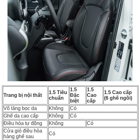
1.5
1.5
1.5 Tiêu
1.5 Cao cấp
Trang bị nội thất
Đặc
Cao
chuẩn
(6 ghế ngồi)
biệt
cấp
Vô lăng bọc da
Không
Có
Ghế da cao cấp
Không
Có
Điều hòa tự động
Không
Có
Cửa gió điều hòa
Có
hàng ghế sau