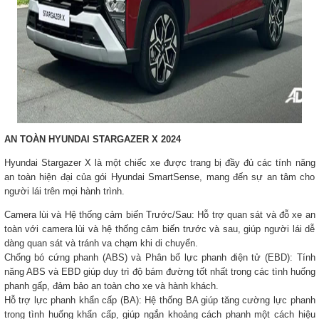
AN TOÀN HYUNDAI STARGAZER X 2024
Hyundai Stargazer X là một chiếc xe được trang bị đầy đủ các tính năng
an toàn hiện đại của gói Hyundai SmartSense, mang đến sự an tâm cho
người lái trên mọi hành trình.
Camera lùi và Hệ thống cảm biến Trước/Sau: Hỗ trợ quan sát và đỗ xe an
toàn với camera lùi và hệ thống cảm biến trước và sau, giúp người lái dễ
dàng quan sát và tránh va chạm khi di chuyển.
Chống bó cứng phanh (ABS) và Phân bổ lực phanh điện tử (EBD): Tính
năng ABS và EBD giúp duy trì độ bám đường tốt nhất trong các tình huống
phanh gấp, đảm bảo an toàn cho xe và hành khách.
Hỗ trợ lực phanh khẩn cấp (BA): Hệ thống BA giúp tăng cường lực phanh
trong tình huống khẩn cấp, giúp ngắn khoảng cách phanh một cách hiệu