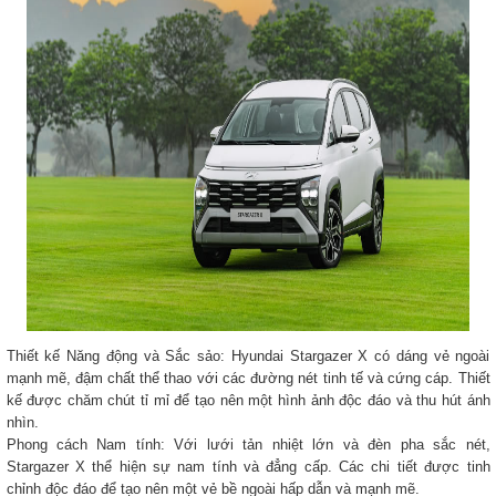
Thiết kế Năng động và Sắc sảo: Hyundai Stargazer X có dáng vẻ ngoài
mạnh mẽ, đậm chất thể thao với các đường nét tinh tế và cứng cáp. Thiết
kế được chăm chút tỉ mỉ để tạo nên một hình ảnh độc đáo và thu hút ánh
nhìn.
Phong cách Nam tính: Với lưới tản nhiệt lớn và đèn pha sắc nét,
Stargazer X thể hiện sự nam tính và đẳng cấp. Các chi tiết được tinh
chỉnh độc đáo để tạo nên một vẻ bề ngoài hấp dẫn và mạnh mẽ.