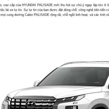
ạo, cao cấp của HYUNDAI PALISADE mới thu hút sự chú ý ngay lập tức ở bất
ệc lái xe tự tin. Sự tự tin của bạn được đặt đúng chỗ: công nghệ tiên tiến 
 mọi cung đường Cabin PALISADE rộng rãi, chỗ ngồi linh hoạt, và các tính nă