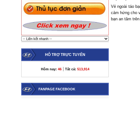
Vẻ ngoài táo b
cảm hứng cho vi
bạn an tâm trên
HỖ TRỢ TRỰC TUYẾN
|
Hôm nay:
46
Tất cả:
513,914
FANPAGE FACEBOOK