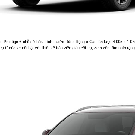
de Prestige 6 chỗ sở hữu kích thước Dài x Rộng x Cao lần lượt 4.995 x 1.
ụ C của xe nổi bật với thiết kế tràn viền giấu cột trụ, đem đến tầm nhìn rộng